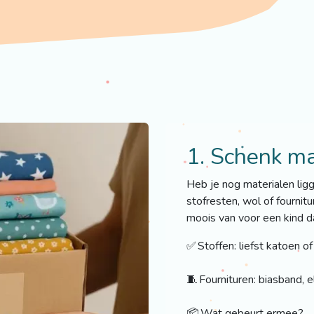
1. Schenk ma
Heb je nog materialen ligg
stofresten, wol of fournit
moois van voor een kind da
✅ Stoffen: liefst katoen of
🧵 Fournituren: biasband, e
📦 Wat gebeurt ermee?