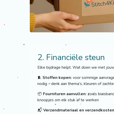
2. Financiële steun
Elke bijdrage helpt. Wat doen we met jou
🧵
Stoffen kopen:
voor sommige aanvragen
nodig – denk aan thema’s, kleuren of zachte
📦
Fournituren aanvullen: z
oals biaisband
knoopjes om elk stuk af te werken
📬
Verzendmateriaal en verzendkoste