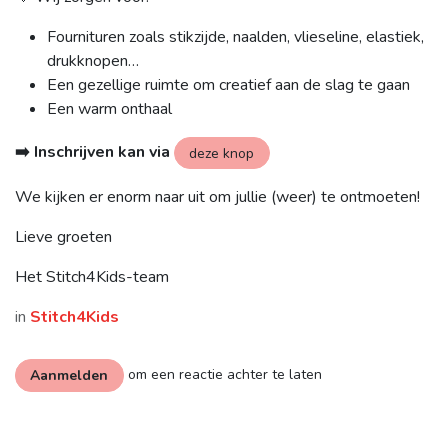
Fournituren zoals stikzijde, naalden, vlieseline, elastiek,
drukknopen…
Een gezellige ruimte om creatief aan de slag te gaan
Een warm onthaal
➡️ Inschrijven kan via
deze knop
We kijken er enorm naar uit om jullie (weer) te ontmoeten!
Lieve groeten
Het Stitch4Kids-team
in
Stitch4Kids
om een reactie achter te laten
Aanmelden