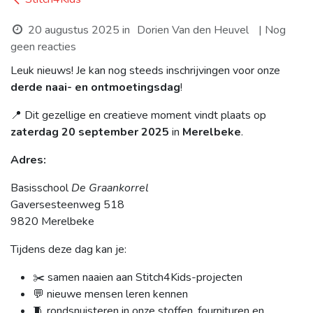
20 augustus 2025
in
Dorien Van den Heuvel
| Nog
geen reacties
Leuk nieuws! Je kan nog steeds inschrijvingen voor onze
derde naai- en ontmoetingsdag
!
📍 Dit gezellige en creatieve moment vindt plaats op
zaterdag 20 september 2025
in
Merelbeke
.
Adres:
Basisschool
De Graankorrel
Gaversesteenweg 518
9820 Merelbeke
Tijdens deze dag kan je:
✂️ samen naaien aan Stitch4Kids-projecten
💬 nieuwe mensen leren kennen
🧵 rondsnuisteren in onze stoffen, fournituren en