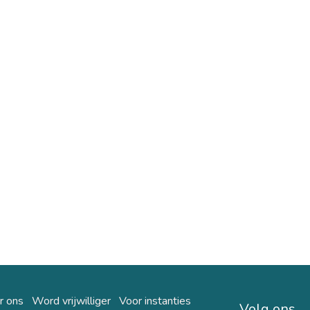
r ons
Word vrijwilliger
Voor instanties
Volg ons